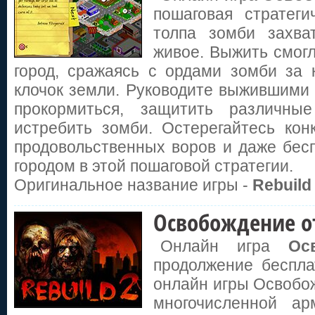
пошаговая стратеги
толпа зомби захва
живое. Выжить смогл
город, сражаясь с ордами зомби за 
Башенки 
клочок земли. Руководите выжившими 
прокормиться, защитить различны
истребить зомби. Остерегайтесь кон
продовольственных воров и даже бесп
Защита короле
городом в этой пошаговой стратегии.
Оригинальное название игры -
Rebuild
Освобождение о
Онлайн игра
Ос
Война 191
продолжение беспла
онлайн игры Освобож
многочисленной а