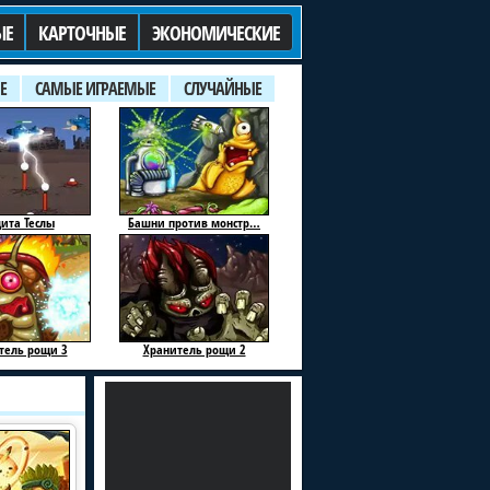
ЫЕ
КАРТОЧНЫЕ
ЭКОНОМИЧЕСКИЕ
Е
САМЫЕ ИГРАЕМЫЕ
СЛУЧАЙНЫЕ
ита Теслы
Башни против монстр…
тель рощи 3
Хранитель рощи 2
ронатор 2
Башенки