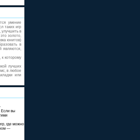
ется умение
л таких игр
 улучшить в
это золото,
овка юнитов)
разовать в
й являются,
 к которому
икой лучших
смс, в любое
акладки или
—
. Если вы
гими
игр, где можно
ром —