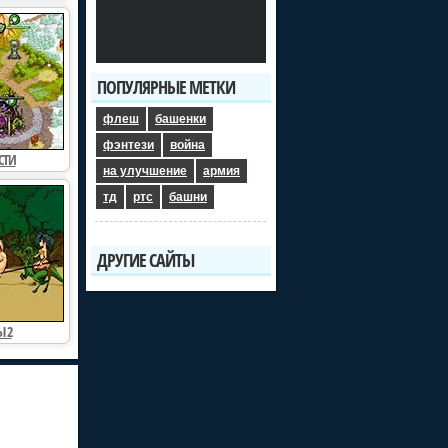
тель рощи 3
Защита королевства
ПОПУЛЯРНЫЕ МЕТКИ
флеш
башенки
ащитник
Башни против монстр…
фэнтези
война
СТИ
на улучшение
армия
тд
ртс
башни
ДРУГИЕ САЙТЫ
 2