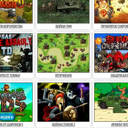
А КОРОЛЕВСТВА
ВОЙНА 1944
ПРОКЛЯТОЕ СОКРО
Башенки 2
Караульный рыцарь
Карауль
Защита королевства …
Защита королевства
Во
ИТА ОТ ЗОМБИ
ВТОРЖЕНИЕ
ЗАЩИТА БА
Война 1917
Защита от зомби
Вт
А ОТ ШАРИКОВ 5
ВОЙНА СТИКОВ 2
АРМИИ ЭПО