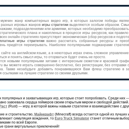
 мужчин жанр компьютерных видео игр, в которых залогом победы явля
и разных игровых жанров
игры стратегии
выделяются особым образом. Смыс
нажами, подразделениями или армиями, которых необходимо преобразовать,
ратегического плана и накопленых в процессе игры ресурсов, как правило 
о всех онлайн стратегиях присутствует экономическая (сбор ресурсов и подгот
платные игры стратегии
важно рассчитать собранные ресурсы и преоб
вень придётся переигрывать. Наиболее популярными поджанрами стратеги
сайте на английском языке, а в некоторых играх очень сложное управление,
ься и понять смысл игры, то оторваться будет очень не просто.
тся новыми популярными хитами с интересным сюжетом и красивой граф
.ru вы можете играть совершенно бесплатно, без регистрации, без отправки 
ара. Также незабудьте добавить понравившуюся Вам флеш стратегию в з
я ссылками на лучшие стратегии со cвоими друзьями.
 популярных и захватывающих игр, которые стоит попробовать. Среди них 
 давно завоевала сердца геймеров своим открытым миром и свободой действий
Раст
(Rust) — игру, в которой важны навыки стратегии и взаимодействие с дру
ние и строительство,
Майнкрафт
(Minecraft) всегда остается одной из лучших 
ивлекает симуляция вождения, то
Euro
Truck
Simulator
станет отличным выбо
иками по всей Европе.
вые грани виртуальных приключений!