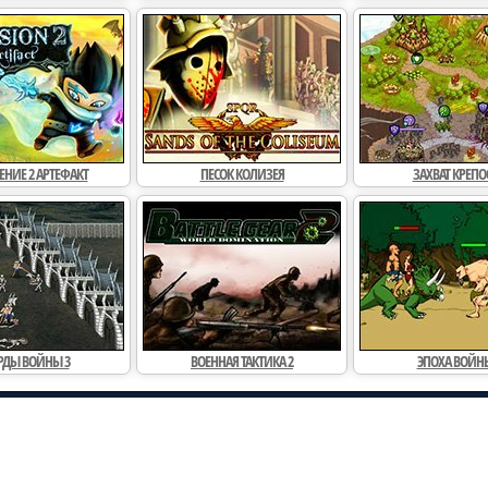
Эпоха войны 2
Древние войны
Храни
Лорды войны 2
Древние войны 5
З
НИЕ 2 АРТЕФАКТ
ПЕСОК КОЛИЗЕЯ
ЗАХВАТ КРЕПО
РДЫ ВОЙНЫ 3
ВОЕННАЯ ТАКТИКА 2
ЭПОХА ВОЙНЫ