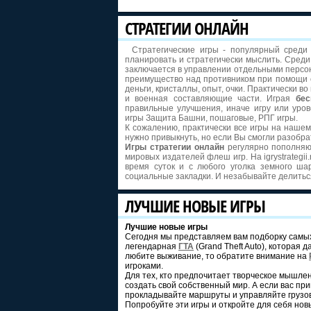
СТРАТЕГИИ ОНЛАЙН
Стратегические игры - популярный среди
планировать и стратегически мыслить. Сред
заключается в управлении отдельными персо
преимущество над противником при помощи ст
деньги, кристаллы, опыт, очки. Практически в
и военная составляющие части. Играя
бес
правильные улучшения, иначе игру или уро
игры Защита Башни, пошаговые, РПГ игры.
К сожалению, практически все игры на нашем 
нужно привыкнуть, но если Вы смогли разобрат
Игры стратегии онлайн
регулярно пополняю
мировых издателей флеш игр. На igrystrategii
время суток и с любого уголка земного ш
социальные закладки. И незабывайте делитьс
ЛУЧШИЕ НОВЫЕ ИГРЫ
Лучшие новые игры
Сегодня мы представляем вам подборку самых
легендарная
ГТА
(Grand Theft Auto), которая
любите выживание, то обратите внимание на
игроками.
Для тех, кто предпочитает творческое мышле
создать свой собственный мир. А если вас пр
прокладывайте маршруты и управляйте грузов
Попробуйте эти игры и откройте для себя но