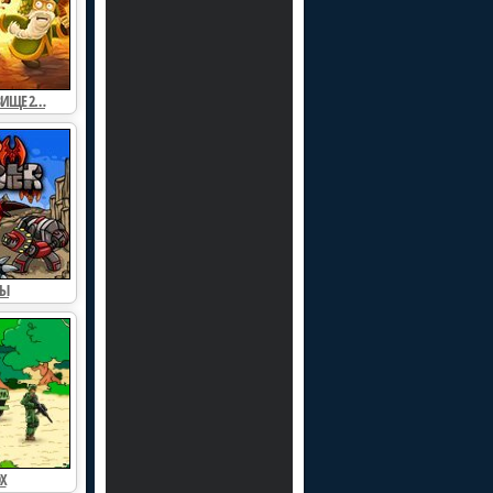
ВИЩЕ 2…
ный рыцарь 2
Войны микробов
йна 1944
Проклятое сокровище…
ЗЫ
оржение
Защита базы
Х