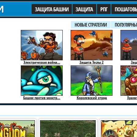
И
ЗАЩИТА БАШНИ
ЗАЩИТА
РПГ
ПОШАГОВ
НОВЫЕ СТРАТЕГИИ
ПОПУЛЯРНЫ
Электрическая война…
Защита Теслы 2
Защ
Башни против монстр…
Королевский отряд
Храни
Мир Ползуна Трениро…
Некронатор
Нек