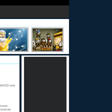
 WASD или
тегия
егически