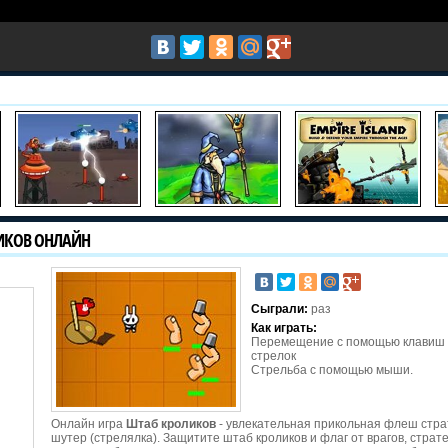
ИКОВ ОНЛАЙН
Сыграли:
раз
Как играть:
Перемещение с помощью клавиш
стрелок
Стрельба с помощью мыши.
Онлайн игра
Штаб кроликов
- увлекательная прикольная флеш стра
шутер (стрелялка). Защитите штаб кроликов и флаг от врагов, страт