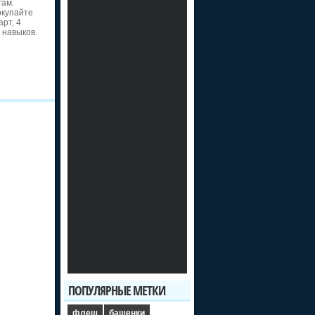
гам.
окупайте
рт, 4
 навыков.
ПОПУЛЯРНЫЕ МЕТКИ
флеш
башенки