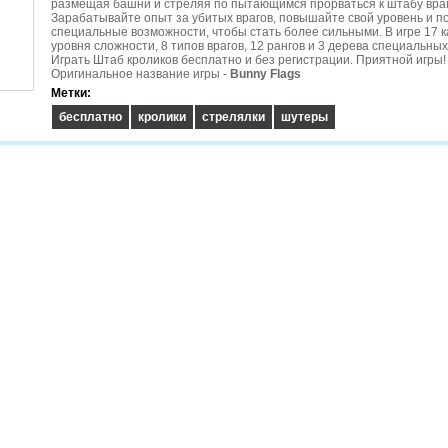
размещая башни и стреляя по пытающимся прорваться к штабу вра
Зарабатывайте опыт за убитых врагов, повышайте свой уровень и п
специальные возможности, чтобы стать более сильными. В игре 17 ка
уровня сложности, 8 типов врагов, 12 рангов и 3 дерева специальных
Играть Штаб кроликов бесплатно и без регистрации. Приятной игры!
Оригинальное название игры -
Bunny Flags
Метки:
бесплатно
кролики
стрелялки
шутеры