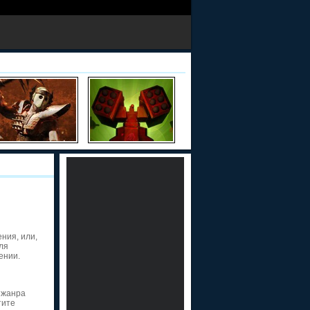
ния, или,
ля
ении.
 жанра
тите