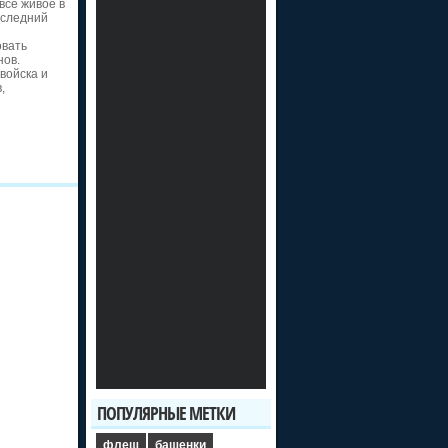
все живое в
оследний
овать
нов.
войска и
,
ПОПУЛЯРНЫЕ МЕТКИ
флеш
башенки