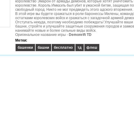
королевство Эмарон от армады демонов, которые хотят уничтожить 
королевстве. Король Имкаэль был убит в ужасной битве, защищая п
свободный город. Никто не мог предвидеть этого адского вторжения.
В этой игре вы будете сражаться в роли баронессы Милены, команд
остатками королевских войск и сражаться с загадочной армией демо
Отступать некуда, поэтому необходимо побеждать! Улучшайте ваши 
башни, стройте и улучшайте защитные сооружения городов и замков
нанимайте новые и более сильные виды войск.
Оригинальное название игры -
Demonrift TD
Метки:
башенки
башни
бесплатно
тд
флеш